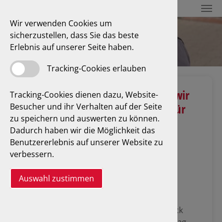
Wir verwenden Cookies um
sicherzustellen, dass Sie das beste
Erlebnis auf unserer Seite haben.
Tracking-Cookies erlauben
Bei Fragen rund ums KFZ sind wir
Tracking-Cookies dienen dazu, Website-
der richtige Ansprechpartner für
Besucher und ihr Verhalten auf der Seite
zu speichern und auswerten zu können.
Sie!
Dadurch haben wir die Möglichkeit das
Benutzererlebnis auf unserer Website zu
Herzlich Willkommen beim
verbessern.
Sachverständigen- und
Ingenieurbüro Thomas
Auswahl zustimmen
Dreckmann
Engagiert, zuverlässig und stets mit Blick