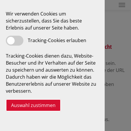
Wir verwenden Cookies um
sicherzustellen, dass Sie das beste
Erlebnis auf unserer Seite haben.
Ein Fehler ist aufgetreten
Tracking-Cookies erlauben
Die von Ihnen angeforderte Seite wurde nicht
gefunden.
Tracking-Cookies dienen dazu, Website-
Besucher und ihr Verhalten auf der Seite
Sie könnten einem falschen Link gefolgt sein.
zu speichern und auswerten zu können.
Eventuell haben Sie sich bei der Eingabe der URL
Dadurch haben wir die Möglichkeit das
vertippt.
Benutzererlebnis auf unserer Website zu
Möglicherweise wurde die Seite verschoben
verbessern.
oder gelöscht.
Was können Sie tun?
Auswahl zustimmen
Zurück zur Startseite.
Wählen Sie aus dem Menü einen Link aus.