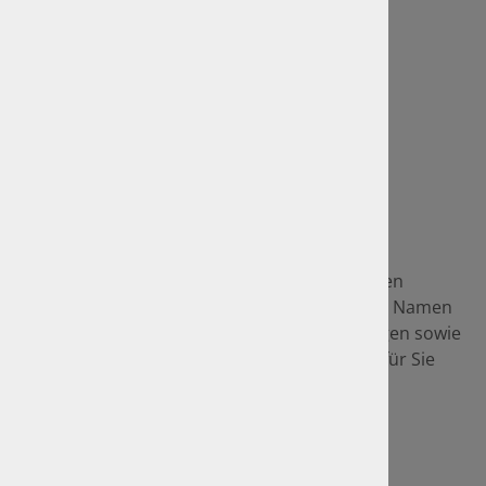
Sitemap
Rechtliches
Impressum
Datenschutz
GTÜ-Vertragspartner
Als GTÜ-Vertragspartner sind wir im amtlichen
Bereich seit vielen Jahren tätig und setzen im Namen
und auf Rechnung der GTÜ amtliche Prüfungen sowie
z. B. die Hauptuntersuchung inkl. "AU/UMA" für Sie
um.